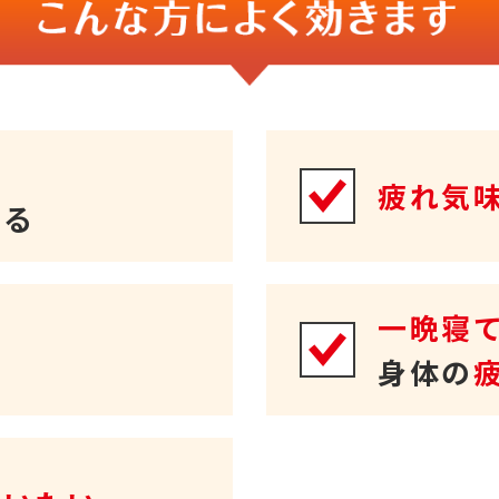
る
疲れ気
ある
に
一晩寝
身体の