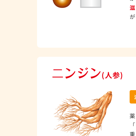
滋
が
薬
「
重