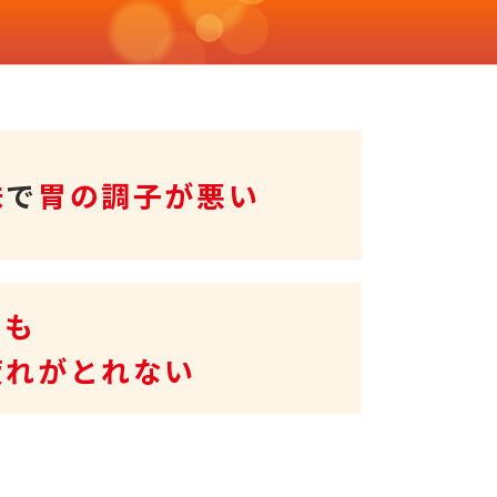
味
で
胃の調子が悪い
ても
疲れがとれない