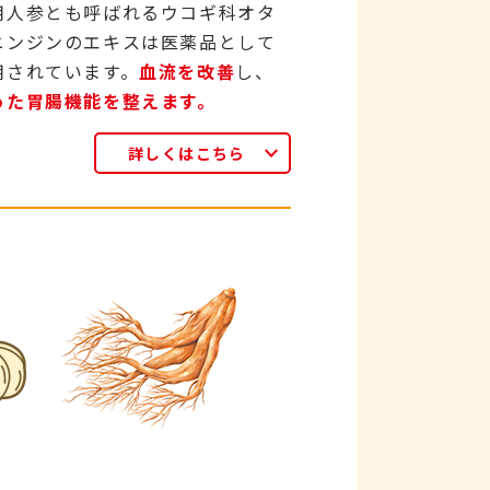
⽤⼈参とも呼ばれるウコギ科オタ
ニンジンのエキスは医薬品として
⽤されています。
血流を改善
し、
った胃腸機能を整えます。
詳しくはこちら