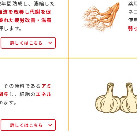
2年間熟成し、濃縮した
薬
血流を改善し代謝を促
ネ
優れた疲労改善・滋養
使
揮します。
弱
詳しくはこちら
6
、その原料である
アミ
関与
し、細胞の
エネル
めます。
詳しくはこちら