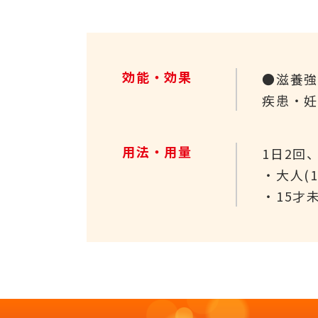
効能・効果
●滋養
疾患・
用法・用量
1日2回
・大人(1
・15才