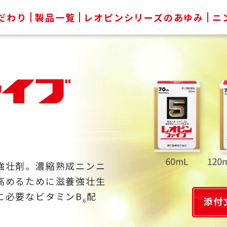
だわり
製品一覧
レオピンシリーズのあゆみ
ニ
強壮剤。濃縮熟成ニンニ
⾼めるために滋養強壮⽣
に必要なビタミンB
配
6