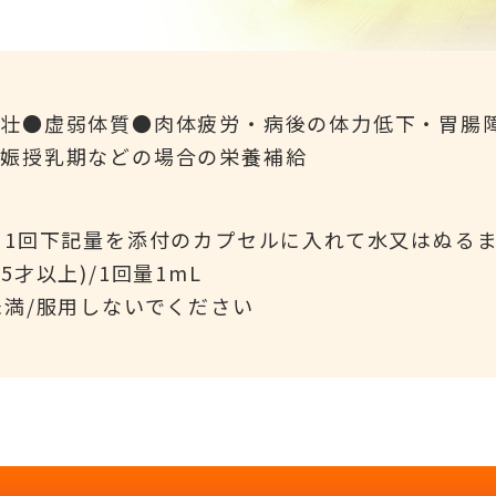
強壮●虚弱体質●肉体疲労・病後の体力低下・胃腸
妊娠授乳期などの場合の栄養補給
、1回下記量を添付のカプセルに入れて水又はぬる
5才以上)/1回量1mL
未満/服用しないでください