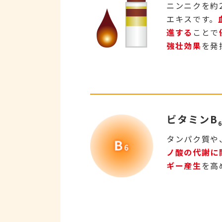
ニンニクを約
エキスです。
進する
ことで
強壮効果
を発
ビタミンB
タンパク質や
ノ酸の代謝に
ギー産⽣
を⾼