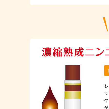
も
て
ク
が